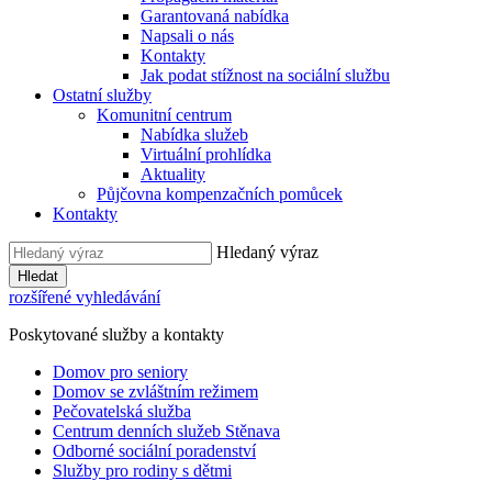
Garantovaná nabídka
Napsali o nás
Kontakty
Jak podat stížnost na sociální službu
Ostatní služby
Komunitní centrum
Nabídka služeb
Virtuální prohlídka
Aktuality
Půjčovna kompenzačních pomůcek
Kontakty
Hledaný výraz
Hledat
rozšířené vyhledávání
Poskytované služby a kontakty
Domov pro seniory
Domov se zvláštním režimem
Pečovatelská služba
Centrum denních služeb Stěnava
Odborné sociální poradenství
Služby pro rodiny s dětmi