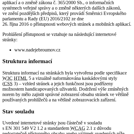
aplikací a o změně zákona č. 365/2000 Sb., o informačních
systémech veřejné správy a o změně některých dalších zákonů,
ve znění pozdějších předpisů, který provádí Směrnici Evropského
parlamentu a Rady (EU) 2016/2102 ze dne
26. října 2016 o přístupnosti webových stránek a mobilních aplikací.
Prohlášení přístupnosti se vztahuje na následující internetové
stránky:
www.nadejebroumov.cz
Struktura informací
Struktura informací na stránkách byla vytvořena podle specifikace
W3C
HTML
5 a vizuálně naformátována kaskádovými styly
(
CSS
3) – vzhled stránek a jejich funkčnost jsou podřízeny
možnostem handicapovaných uživatelů. Dodržení výše zmíněných
norem by mělo zajistit správné zobrazení obsahu stránek ve většině
používaných prohlížečů a na většině zobrazovacích zařízení.
Stav souladu
Uvedené internetové stránky jsou částečně v souladu
s EN 301 549 V2 1.2 a standardem
WCAG
2.1 z důvodu
nedostatečně přístupného obsahu anebo výjimek uvedených níže.