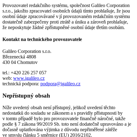
Provozovatel redakčního systému, společnost Galileo Corporation
s.r.o., jakožto zpracovatel osobních údajů tímto prohlašuje, že jsou
osobní údaje zpracovávané v jí provozovaném redakčním systému
dostatečně zabezpečeny proti ztrátě a úniku a zároveň prohlašuje,
že neposkytuje žádné zpřístupněné osobní údaje třetím osobám.
Kontakt na technického provozovatele
Galileo Corporation s.r.o.
Březenecká 4808
430 04 Chomutov
tel.: +420 226 257 057
web:
www.igalileo.cz
technická podpora:
podpora@igalileo.cz
Nepřístupný obsah
Níže uvedený obsah není přístupný, jelikož uvedení těchto
nedostatků do souladu se zákonem a s pravidly přístupnosti by
v tomto případě bylo pro provozovatele finančně náročné, takže
podle § 7 zákona 99/2019 Sb. toto není dodatečně upravováno a je
dočasně uplatňována výjimka z důvodu nepřiměřené zátěže
ve smyslu článku 5 směrnice (EU) 2016/2102.