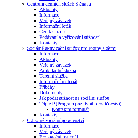
Centrum denních služeb Stěnava
Aktuality
Informace
Veřejný závazek
Informační leták
Ceník služeb
Podávání a vyřizování stížností
Kontakty
Sociálně aktivizační služby pro rodiny s dětmi
Informace
Aktuality
Veřejný závazek
Ambulantní služba
Terénní služba
Informační materiál
Příběhy
Dokumenty
Jak podat stížnost na sociální službu
Triple P (Program pozitivního rodičovství)
Kontaktní formulář
Kontakty
Odborné sociální poradenství
Informace
Veřejný závazek
Propagační materiál