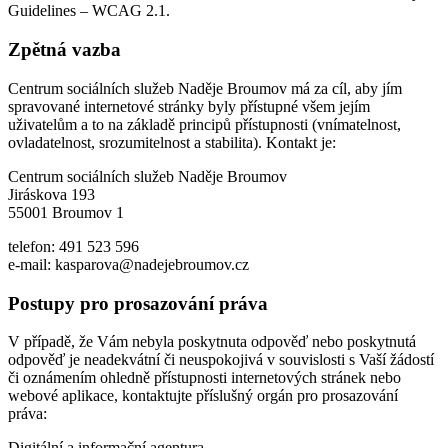
Guidelines – WCAG 2.1.
Zpětná vazba
Centrum sociálních služeb Naděje Broumov má za cíl, aby jím
spravované internetové stránky byly přístupné všem jejím
uživatelům a to na základě principů přístupnosti (vnímatelnost,
ovladatelnost, srozumitelnost a stabilita). Kontakt je:
Centrum sociálních služeb Naděje Broumov
Jiráskova 193
55001 Broumov 1
telefon: 491 523 596
e-mail: kasparova@nadejebroumov.cz
Postupy pro prosazování práva
V případě, že Vám nebyla poskytnuta odpověď nebo poskytnutá
odpověď je neadekvátní či neuspokojivá v souvislosti s Vaší žádostí
či oznámením ohledně přístupnosti internetových stránek nebo
webové aplikace, kontaktujte příslušný orgán pro prosazování
práva:
Digitální a informační agentura