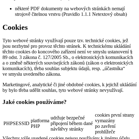
některé PDF dokumenty na webových stránkách nemají
strojově čitelnou vrstvu (Pravidlo 1.1.1 Netextový obsah)
Cookies
Tyto webové stránky využívají pouze tzv. technické cookies, jež
jsou nezbytné pro provoz těchto stránek. K technickému ukládání
těchto cookies do koncového zařízení není ve smyslu ustanovení §
89 odst. 3 zákona č. 127/2005 Sb., o elektronických komunikacích
a o změně některých souvisejících zákonů (zákon o elektronických
komunikacích), třeba souhlas subjektu údajů, resp. „účastníka“
ve smyslu uvedeného zákona.
Marketingové, analytické či jiné obdobné cookies, k jejichž ukládání
by bylo třeba udělit souhlas, tyto webové stránky nevyužívají.
Jaké cookies používáme?
cookies první strany
udržuje bezpečné
platforma
vymazány
PHPSESSID
připojení během dané
PHP
po zavření
návštěvy stránky
prohlížeče
Všechny výše uvedené cookies nejsou používány k jinému účelu,