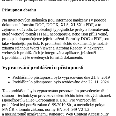
Přístupnost obsahu
Na internetových stránkách jsou informace nabízeny i v podobě
dokumentů formátu DOC, DOCX, XLS, XLSX a PDF, a to
zejména z důvodů, že obsahují typografické prvky a formátování,
které webový formát HTML nepodporuje, nebo jsou příliš velké,
proto pak doporučujeme jejich stažení. Formáty DOC a PDF jsou
také vhodnější pro tisk. K prohlížení těchto dokumentů je možné
zdarma stáhnout Word Viewer a Acrobat Reader. V některých
webových prohlížečích je integrována aplikace, jež slouží
k prohlížení výše uvedených formátů dokumentů.
Vypracování prohlášení o přístupnosti
Prohlášení o přístupnosti bylo vypracováno dne 21. 8. 2019
Prohlášení o přístupnosti bylo revidováno dne 22. 11. 2024
Toto prohlášení bylo vypracováno posouzením provedeným třetí
stranou – technickým provozovatelem těchto internetových stránek
(společností Galileo Corporation s. r. o.). Pro vypracování
prohlášení byl použit zákon č. 99/2019 Sb., a metodický pokyn
MVČR k tomuto zákonu, normy EN 301 549 V2 1.2
a mezinárodně uznávanému standardu Web Content Accessibility