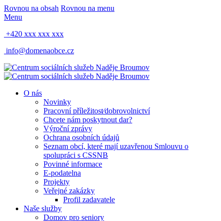
Rovnou na obsah
Rovnou na menu
Menu
+420 xxx xxx xxx
info@domenaobce.cz
O nás
Novinky
Pracovní příležitost⁄dobrovolnictví
Chcete nám poskytnout dar?
Výroční zprávy
Ochrana osobních údajů
Seznam obcí, které mají uzavřenou Smlouvu o
spolupráci s CSSNB
Povinné informace
E-podatelna
Projekty
Veřejné zakázky
Profil zadavatele
Naše služby
Domov pro seniory