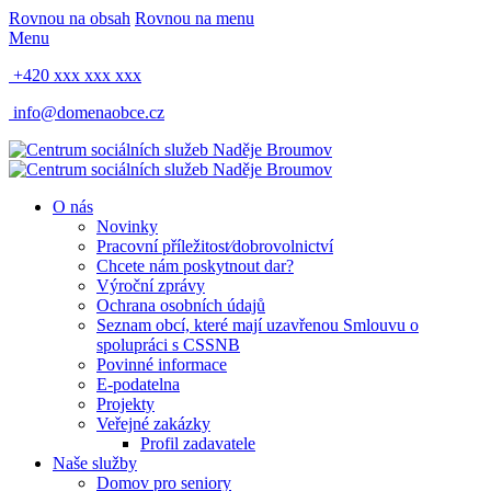
Rovnou na obsah
Rovnou na menu
Menu
+420 xxx xxx xxx
info@domenaobce.cz
O nás
Novinky
Pracovní příležitost⁄dobrovolnictví
Chcete nám poskytnout dar?
Výroční zprávy
Ochrana osobních údajů
Seznam obcí, které mají uzavřenou Smlouvu o
spolupráci s CSSNB
Povinné informace
E-podatelna
Projekty
Veřejné zakázky
Profil zadavatele
Naše služby
Domov pro seniory