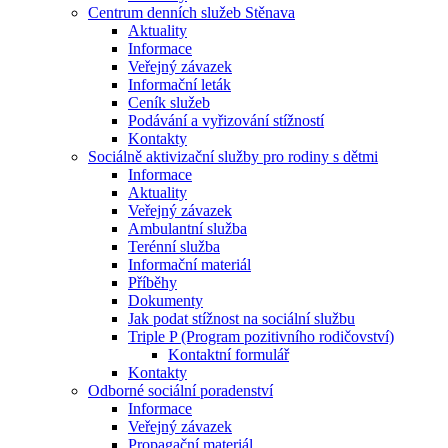
Centrum denních služeb Stěnava
Aktuality
Informace
Veřejný závazek
Informační leták
Ceník služeb
Podávání a vyřizování stížností
Kontakty
Sociálně aktivizační služby pro rodiny s dětmi
Informace
Aktuality
Veřejný závazek
Ambulantní služba
Terénní služba
Informační materiál
Příběhy
Dokumenty
Jak podat stížnost na sociální službu
Triple P (Program pozitivního rodičovství)
Kontaktní formulář
Kontakty
Odborné sociální poradenství
Informace
Veřejný závazek
Propagační materiál