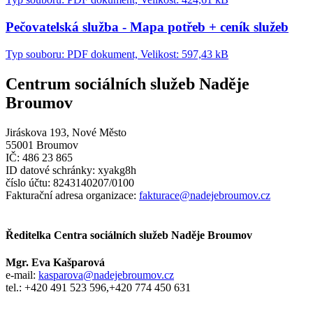
Pečovatelská služba - Mapa potřeb + ceník služeb
Typ souboru: PDF dokument, Velikost: 597,43 kB
Centrum sociálních služeb Naděje
Broumov
Jiráskova 193, Nové Město
55001 Broumov
IČ: 486 23 865
ID datové schránky: xyakg8h
číslo účtu: 8243140207/0100
Fakturační adresa organizace:
fakturace@nadejebroumov.cz
Ředitelka Centra sociálních služeb Naděje Broumov
Mgr. Eva Kašparová
e-mail:
kasparova@nadejebroumov.cz
tel.: +420 491 523 596,+420 774 450 631