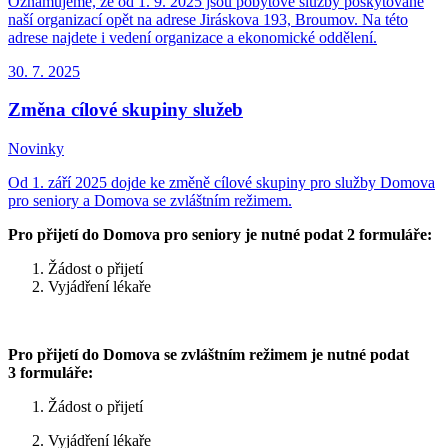
Oznamujeme, že od 1. 9. 2025 jsou pobytové služby poskytované
naší organizací opět na adrese Jiráskova 193, Broumov. Na této
adrese najdete i vedení organizace a ekonomické oddělení.
30. 7.
2025
Změna cílové skupiny služeb
Novinky
Od 1. září 2025 dojde ke změně cílové skupiny pro služby Domova
pro seniory a Domova se zvláštním režimem.
Pro přijetí do Domova pro seniory je nutné podat 2 formuláře:
Žádost o přijetí
Vyjádření lékaře
Pro přijetí do Domova se zvláštním režimem je nutné podat
3 formuláře:
Žádost o přijetí
Vyjádření lékaře