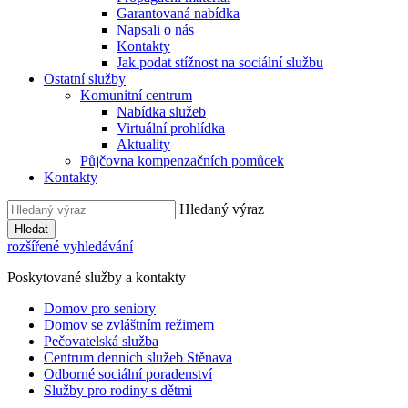
Garantovaná nabídka
Napsali o nás
Kontakty
Jak podat stížnost na sociální službu
Ostatní služby
Komunitní centrum
Nabídka služeb
Virtuální prohlídka
Aktuality
Půjčovna kompenzačních pomůcek
Kontakty
Hledaný výraz
Hledat
rozšířené vyhledávání
Poskytované služby a kontakty
Domov pro seniory
Domov se zvláštním režimem
Pečovatelská služba
Centrum denních služeb Stěnava
Odborné sociální poradenství
Služby pro rodiny s dětmi