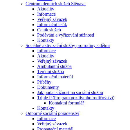
Centrum denních služeb Stěnava
Aktuality
Informace
Veřejný závazek
Informační leták
Ceník služeb
Podávání a vyřizování stížností
Kontakty
Sociálně aktivizační služby pro rodiny s dětmi
Informace
Aktuality
Veřejný závazek
Ambulantní služba
Terénní služba
Informační materiál
Příběhy
Dokumenty
Jak podat stížnost na sociální službu
Triple P (Program pozitivního rodičovství)
Kontaktní formulář
Kontakty
Odborné sociální poradenství
Informace
Veřejný závazek
Propagační materiál