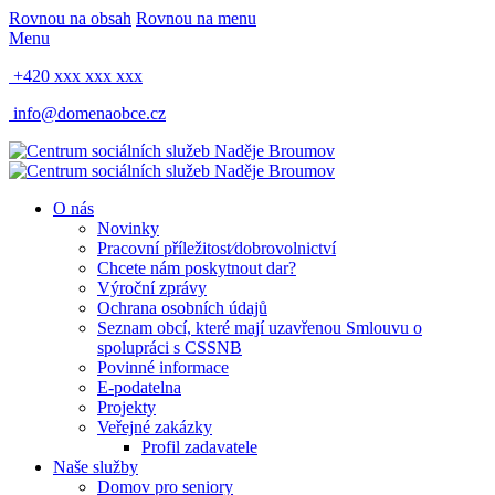
Rovnou na obsah
Rovnou na menu
Menu
+420 xxx xxx xxx
info@domenaobce.cz
O nás
Novinky
Pracovní příležitost⁄dobrovolnictví
Chcete nám poskytnout dar?
Výroční zprávy
Ochrana osobních údajů
Seznam obcí, které mají uzavřenou Smlouvu o
spolupráci s CSSNB
Povinné informace
E-podatelna
Projekty
Veřejné zakázky
Profil zadavatele
Naše služby
Domov pro seniory