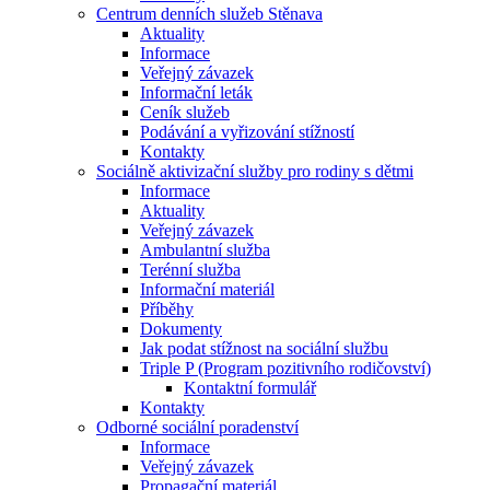
Centrum denních služeb Stěnava
Aktuality
Informace
Veřejný závazek
Informační leták
Ceník služeb
Podávání a vyřizování stížností
Kontakty
Sociálně aktivizační služby pro rodiny s dětmi
Informace
Aktuality
Veřejný závazek
Ambulantní služba
Terénní služba
Informační materiál
Příběhy
Dokumenty
Jak podat stížnost na sociální službu
Triple P (Program pozitivního rodičovství)
Kontaktní formulář
Kontakty
Odborné sociální poradenství
Informace
Veřejný závazek
Propagační materiál