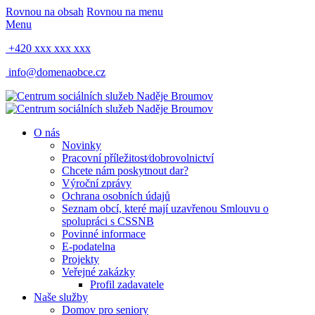
Rovnou na obsah
Rovnou na menu
Menu
+420 xxx xxx xxx
info@domenaobce.cz
O nás
Novinky
Pracovní příležitost⁄dobrovolnictví
Chcete nám poskytnout dar?
Výroční zprávy
Ochrana osobních údajů
Seznam obcí, které mají uzavřenou Smlouvu o
spolupráci s CSSNB
Povinné informace
E-podatelna
Projekty
Veřejné zakázky
Profil zadavatele
Naše služby
Domov pro seniory