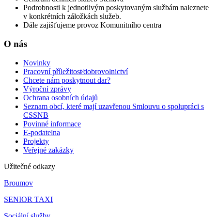
Podrobnosti k jednotlivým poskytovaným službám naleznete
v konkrétních záložkách služeb.
Dále zajišťujeme provoz Komunitního centra
O nás
Novinky
Pracovní příležitost⁄dobrovolnictví
Chcete nám poskytnout dar?
Výroční zprávy
Ochrana osobních údajů
Seznam obcí, které mají uzavřenou Smlouvu o spolupráci s
CSSNB
Povinné informace
E-podatelna
Projekty
Veřejné zakázky
Užitečné odkazy
Broumov
SENIOR TAXI
Sociální služby