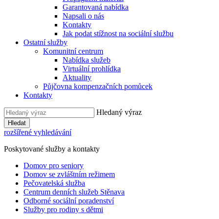
Garantovaná nabídka
Napsali o nás
Kontakty
Jak podat stížnost na sociální službu
Ostatní služby
Komunitní centrum
Nabídka služeb
Virtuální prohlídka
Aktuality
Půjčovna kompenzačních pomůcek
Kontakty
Hledaný výraz
Hledat
rozšířené vyhledávání
Poskytované služby a kontakty
Domov pro seniory
Domov se zvláštním režimem
Pečovatelská služba
Centrum denních služeb Stěnava
Odborné sociální poradenství
Služby pro rodiny s dětmi